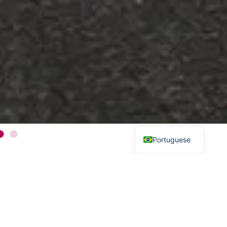
English
Spanish
Portuguese
Um destino,
três experiências
imperdíveis