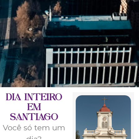
DIA INTEIRO
EM
SANTIAGO
Você só tem um
dia?