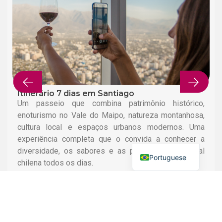
Itinerário 7 dias em Santiago
Um passeio que combina patrimônio histórico,
enoturismo no Vale do Maipo, natureza montanhosa,
English
cultura local e espaços urbanos modernos. Uma
experiência completa que o convida a conhecer a
Spanish
diversidade, os sabores e as paisagens da capital
Portuguese
chilena todos os dias.
Mais informações