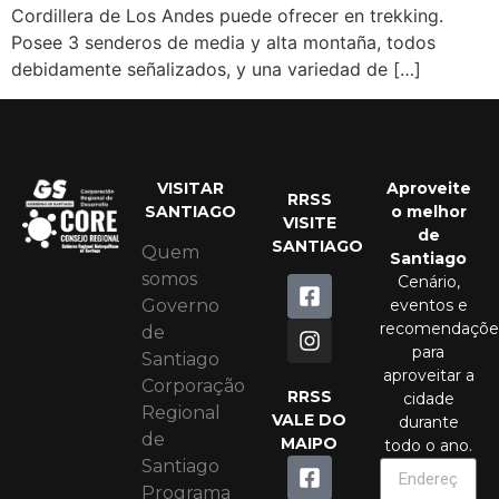
Cordillera de Los Andes puede ofrecer en trekking.
Posee 3 senderos de media y alta montaña, todos
debidamente señalizados, y una variedad de […]
VISITAR
Aproveite
RRSS
SANTIAGO
o melhor
VISITE
de
SANTIAGO
Quem
Santiago
somos
Cenário,
eventos e
Governo
recomendaçõe
de
para
Santiago
aproveitar a
Corporação
RRSS
cidade
Regional
VALE DO
durante
de
MAIPO
todo o ano.
Santiago
Programa