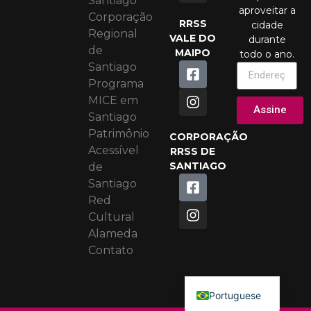
Santiago
aproveitar a
Corporação
RRSS
cidade
Regional
VALE DO
durante
de
MAIPO
todo o ano.
Santiago
Programa
MICE em
Assine
Santiago
Patrimônio
CORPORAÇÃO
Acessível
RRSS DE
SANTIAGO
de
Santiago
Red
Cultural
Alameda
English
Contato
Spanish
Portuguese