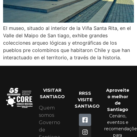
El museo, situado al interior de la Viña Santa Rita, en el
Valle del Maipo de San tiago, exhibe grandes
colecciones arqueo lógicas y etnográficas de los
pueblos pre colombinos que habitaron Chile y que han
interactuado en el territorio, a través de la historia.
VISITAR
Aproveite
RRSS
SANTIAGO
o melhor
VISITE
de
SANTIAGO
Quem
Santiago
somos
Cenário,
eventos e
Governo
recomendaçõe
de
para