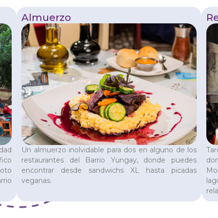
Almuerzo
Re
idad
Un almuerzo inolvidable para dos en alguno de los
Tar
fico
restaurantes del Barrio Yungay, donde puedes
do
Roto
encontrar desde sandwichs XL hasta picadas
Mom
rrio
veganas.
la
rel