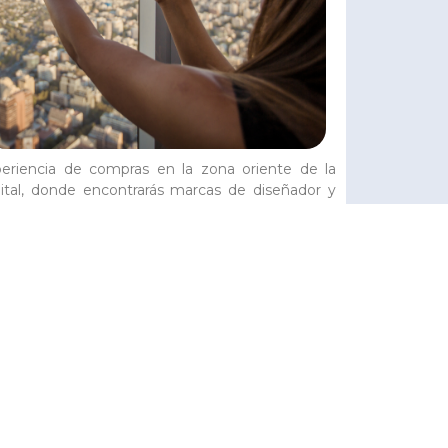
eriencia de compras en la zona oriente de la
ital, donde encontrarás marcas de diseñador y
ndas de lujo. Termina el día subiendo al mirador
s alto de Sudamérica y disfruta de una
actante vista de todo Santiago
os