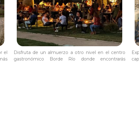
r el
Disfruta de un almuerzo a otro nivel en el centro
Exp
emás
gastronómico Borde Río donde encontrarás
cap
para
destacados restaurantes de cocina internacional
tie
má
imp
onoce más Itinerari