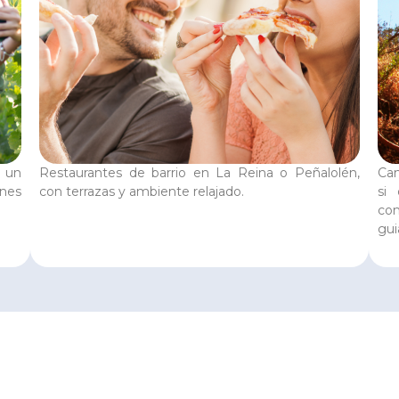
a un
Restaurantes de barrio en La Reina o Peñalolén,
Cam
nes
con terrazas y ambiente relajado.
si 
com
gui