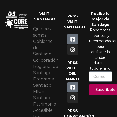
VISIT
Recibe lo
RRSS
SANTIAGO
mejor de
VISIT
Santiago
SANTIAGO
Quiénes
Panoramas,
somos
eventos y
recomendacio
Gobierno
para
de
disfrutar la
Santiago
ciudad
Corporación
RRSS
durante
Regional de
VALLE
todo el año.
Santiago
DEL
Programa
MAIPO
Santiago
Suscríbete
MICE
Santiago
Patrimonio
Accesible
RRSS
CORPORACIÓN
Red