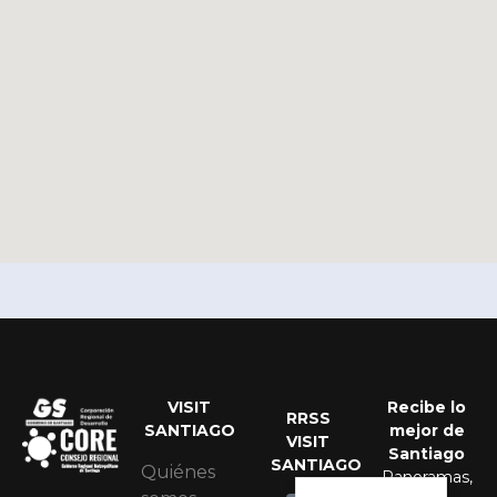
VISIT
Recibe lo
RRSS
SANTIAGO
mejor de
Portuguese
VISIT
Santiago
SANTIAGO
English
Quiénes
Panoramas,