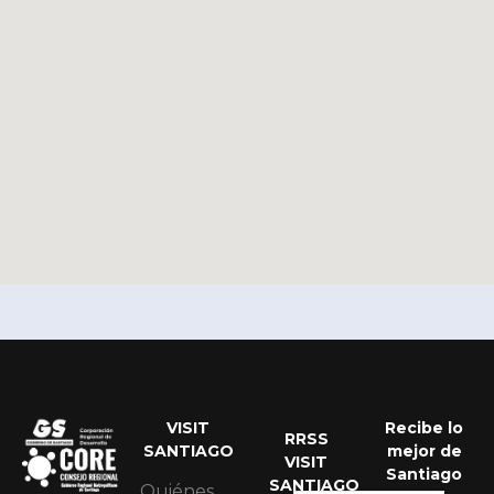
VISIT
Recibe lo
RRSS
Portuguese
SANTIAGO
mejor de
VISIT
Santiago
English
SANTIAGO
Quiénes