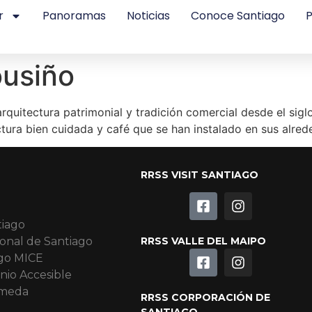
r
Panoramas
Noticias
Conoce Santiago
P
ousiño
rquitectura patrimonial y tradición comercial desde el sigl
tura bien cuidada y café que se han instalado en sus alre
RRSS VISIT SANTIAGO
tiago
onal de Santiago
RRSS VALLE DEL MAIPO
go MICE
nio Accesible
ameda
RRSS CORPORACIÓN DE