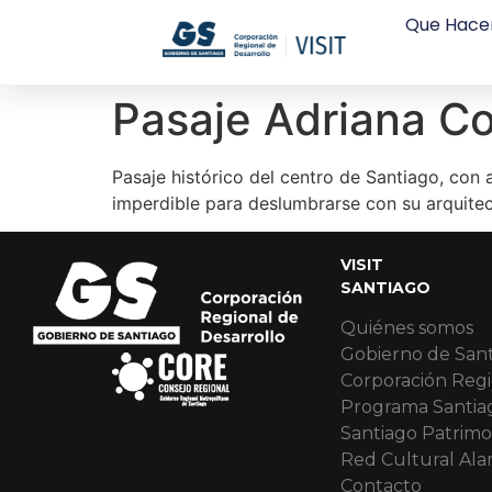
Que Hace
Pasaje Adriana C
Pasaje histórico del centro de Santiago, con a
imperdible para deslumbrarse con su arquitec
VISIT
SANTIAGO
Quiénes somos
Gobierno de San
Corporación Regi
Programa Santia
Santiago Patrimo
Red Cultural Al
Contacto