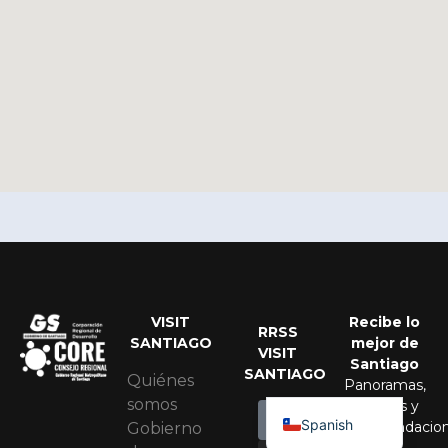
VISIT
Recibe lo
RRSS
SANTIAGO
mejor de
VISIT
Portuguese
Santiago
SANTIAGO
Quiénes
Panoramas,
English
somos
eventos y
Spanish
recomendacio
Gobierno