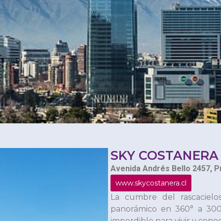
SKY COSTANERA
Avenida Andrés Bello 2457, P
www.skycostanera.cl
La cumbre del rascacielo
panorámico en 360° a 300
imperdible para vivir y cono