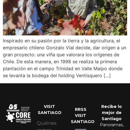
Inspirado en su pasión por la tierra y la agricultura, el
empresario chileno Gonzalo Vial decide, dar origen a un
gran proyecto: una viña que valorara los orígenes de
Chile. De esta manera, en 1998 se realiza la primera
plantación en el campo Trinidad en Valle Maipo donde
se levanta la bodega del holding Ventisquero […]
VISIT
Recibe lo
RRSS
SANTIAGO
mejor de
VISIT
Santiago
SANTIAGO
Quiénes
Panoramas,