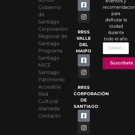
somos
eventos y
recomendacio
Gobierno
para
de
disfrutar la
Santiago
ciudad
Corporación
RRSS
durante
Regional de
VALLE
todo el año.
Santiago
DEL
Programa
MAIPO
Santiago
Suscríbete
MICE
Santiago
Patrimonio
Accesible
RRSS
CORPORACIÓN
Red
DE
Cultural
SANTIAGO
Alameda
Contacto
Portuguese