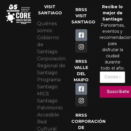
VISIT
Recibe lo
RRSS
SANTIAGO
mejor de
VISIT
Santiago
SANTIAGO
Quiénes
Panoramas,
somos
eventos y
recomendacio
Gobierno
para
de
disfrutar la
Santiago
ciudad
Corporación
RRSS
durante
Regional de
VALLE
todo el año.
Santiago
DEL
Programa
MAIPO
Santiago
Suscríbete
MICE
Santiago
Patrimonio
Accesible
RRSS
CORPORACIÓN
Red
DE
Cultural