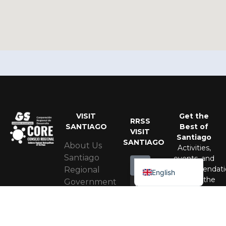
VISIT
Get the
RRSS
SANTIAGO
Best of
VISIT
Santiago
Portuguese
SANTIAGO
About Us
Activities,
Spanish
Santiago
events, and
recommendati
Regional
English
to enjoy the
Government
city all year
Santiago
round.
Regional
RRSS
Corporation
MAIPO