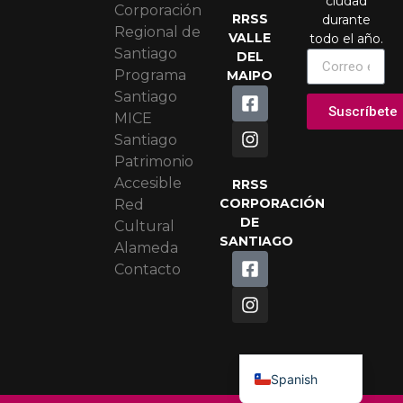
ciudad
Corporación
RRSS
durante
Regional de
VALLE
todo el año.
Santiago
DEL
Programa
MAIPO
Santiago
Suscríbete
MICE
Santiago
Patrimonio
Accesible
RRSS
CORPORACIÓN
Red
DE
Cultural
SANTIAGO
Alameda
Contacto
Portuguese
English
Spanish