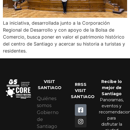
La iniciativa, desarrollada junto a la Corporación
Regional de Desarrollo y con apoyo de la Bolsa de
Comercio, busca poner en valor el patrimonio histórico
del centro de Santiago y acercar su historia a turistas y
residentes.
VISIT
Recibe lo
RRSS
SANTIAGO
mejor de
VISIT
Santiago
SANTIAGO
Quiénes
Panoramas,
somos
eventos y
recomendacio
Gobierno
para
de
disfrutar la
Santiago