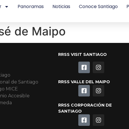
r
Panoramas
Noticias
Conoce Santiago
P
sé de Maipo
RRSS VISIT SANTIAGO
tiago
onal de Santiago
RRSS VALLE DEL MAIPO
go MICE
nio Accesible
ameda
RRSS CORPORACIÓN DE
SANTIAGO