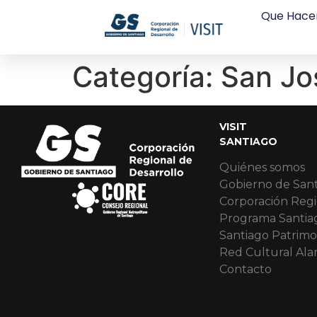
Que Hace
Categoría:
San Jo
VISIT
SANTIAGO
Quiénes somos
Gobierno de San
Corporación Regi
Programa Santia
Santiago Patrimo
Red Cultural Al
Contacto