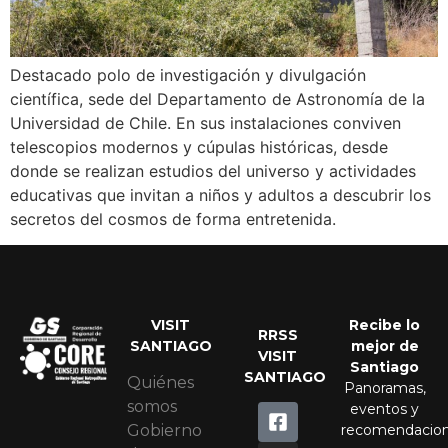
Destacado polo de investigación y divulgación
científica, sede del Departamento de Astronomía de la
Universidad de Chile. En sus instalaciones conviven
telescopios modernos y cúpulas históricas, desde
donde se realizan estudios del universo y actividades
educativas que invitan a niños y adultos a descubrir los
secretos del cosmos de forma entretenida.
VISIT
Recibe lo
RRSS
SANTIAGO
mejor de
VISIT
Santiago
SANTIAGO
Quiénes
Panoramas,
somos
eventos y
recomendacio
Gobierno