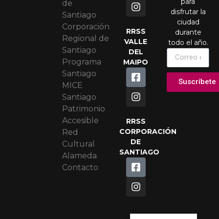
para
de
disfrutar la
Santiago
ciudad
Corporación
RRSS
durante
Regional de
VALLE
todo el año.
Santiago
DEL
Programa
MAIPO
Santiago
Suscríbete
MICE
Santiago
Patrimonio
Accesible
RRSS
CORPORACIÓN
Red
DE
Cultural
SANTIAGO
Alameda
Contacto
Portuguese
English