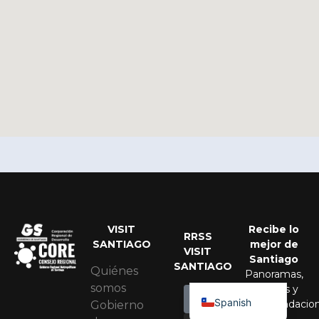
VISIT
Recibe lo
RRSS
SANTIAGO
mejor de
VISIT
Portuguese
Santiago
SANTIAGO
Quiénes
Panoramas,
English
somos
eventos y
Spanish
recomendacio
Gobierno