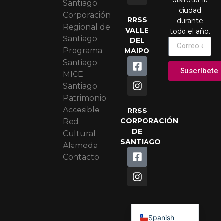
Santiago
ciudad
Corporación
RRSS
durante
Regional de
VALLE
todo el año.
Santiago
DEL
Programa
MAIPO
Santiago
Suscríbete
MICE
Santiago
Patrimonio
Accesible
RRSS
CORPORACIÓN
Red
DE
Cultural
SANTIAGO
Alameda
Contacto
Portuguese
English
Spanish